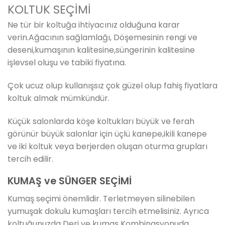
KOLTUK SEÇİMİ
Ne tür bir koltuğa ihtiyacınız olduğuna karar
verin.Ağacının sağlamlağı, Döşemesinin rengi ve
deseni,kumaşının kalitesine,süngerinin kalitesine
işlevsel oluşu ve tabiki fiyatına.
Çok ucuz olup kullanışsız çok güzel olup fahiş fiyatlara
koltuk almak mümkündür.
Küçük salonlarda köşe koltukları büyük ve ferah
görünür büyük salonlar için üçlü kanepe,ikili kanepe
ve iki koltuk veya berjerden oluşan oturma grupları
tercih edilir.
KUMAŞ ve SÜNGER SEÇİMİ
Kumaş seçimi önemlidir. Terletmeyen silinebilen
yumuşak dokulu kumaşları tercih etmelisiniz. Ayrıca
koltuğunuzda Deri ve kumaş Kombinasyonuda